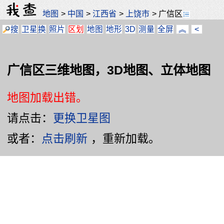
地图
>
中国
>
江西省
>
上饶市
>
广信区
搜
卫星
换
照片
区划
地图
地形
3D
测量
全屏
︽
<
广信区三维地图，3D地图、立体地图
地图加载出错。
请点击：
更换卫星图
或者：
点击刷新
，重新加载。