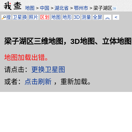
地图
>
中国
>
湖北省
>
鄂州市
>
梁子湖区
搜
卫星
换
照片
区划
地图
地形
3D
测量
全屏
︽
<
梁子湖区三维地图，3D地图、立体地图
地图加载出错。
请点击：
更换卫星图
或者：
点击刷新
，重新加载。