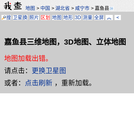
地图
>
中国
>
湖北省
>
咸宁市
>
嘉鱼县
搜
卫星
换
照片
区划
地图
地形
3D
测量
全屏
︽
<
嘉鱼县三维地图，3D地图、立体地图
地图加载出错。
请点击：
更换卫星图
或者：
点击刷新
，重新加载。