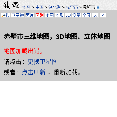
地图
>
中国
>
湖北省
>
咸宁市
>
赤壁市
搜
卫星
换
照片
区划
地图
地形
3D
测量
全屏
︽
<
赤壁市三维地图，3D地图、立体地图
地图加载出错。
请点击：
更换卫星图
或者：
点击刷新
，重新加载。