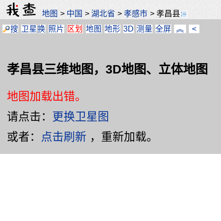
地图
>
中国
>
湖北省
>
孝感市
>
孝昌县
搜
卫星
换
照片
区划
地图
地形
3D
测量
全屏
︽
<
孝昌县三维地图，3D地图、立体地图
地图加载出错。
请点击：
更换卫星图
或者：
点击刷新
，重新加载。