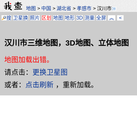
地图
>
中国
>
湖北省
>
孝感市
>
汉川市
搜
卫星
换
照片
区划
地图
地形
3D
测量
全屏
︽
<
汉川市三维地图，3D地图、立体地图
地图加载出错。
请点击：
更换卫星图
或者：
点击刷新
，重新加载。