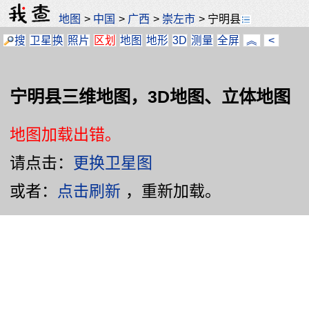
地图
>
中国
>
广西
>
崇左市
>
宁明县
搜
卫星
换
照片
区划
地图
地形
3D
测量
全屏
︽
<
宁明县三维地图，3D地图、立体地图
地图加载出错。
请点击：
更换卫星图
或者：
点击刷新
，重新加载。