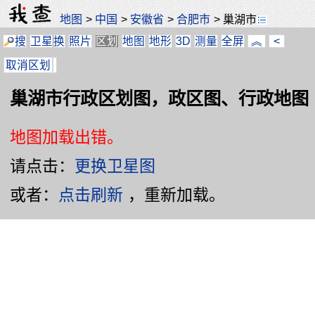
地图
>
中国
>
安徽省
>
合肥市
>
巢湖市
搜
卫星
换
照片
区划
地图
地形
3D
测量
全屏
︽
<
取消区划
巢湖市行政区划图，政区图、行政地图
地图加载出错。
请点击：
更换卫星图
或者：
点击刷新
，重新加载。