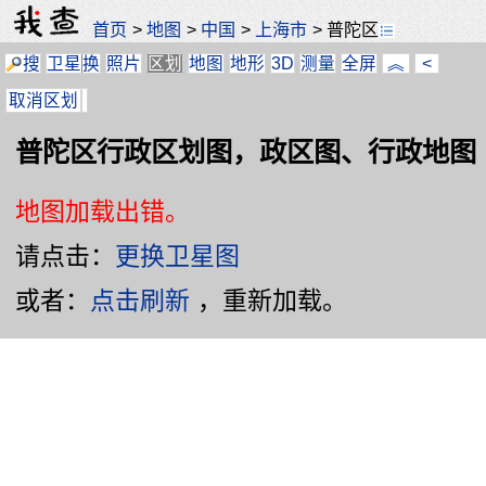
首页
>
地图
>
中国
>
上海市
>
普陀区
搜
卫星
换
照片
区划
地图
地形
3D
测量
全屏
︽
<
取消区划
普陀区行政区划图，政区图、行政地图
地图加载出错。
请点击：
更换卫星图
或者：
点击刷新
，重新加载。