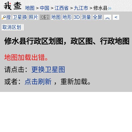
地图
>
中国
>
江西省
>
九江市
>
修水县
搜
卫星
换
照片
区划
地图
地形
3D
测量
全屏
︽
<
取消区划
修水县行政区划图，政区图、行政地图
地图加载出错。
请点击：
更换卫星图
或者：
点击刷新
，重新加载。