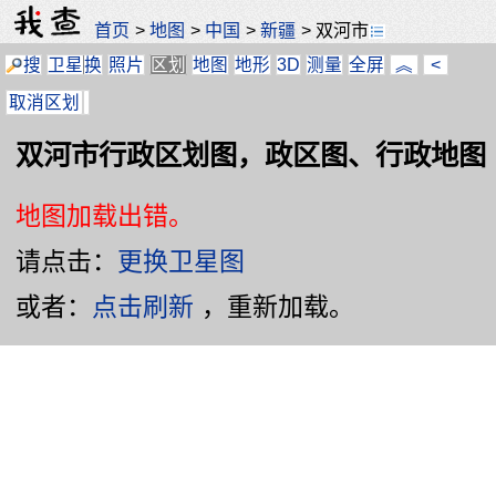
首页
>
地图
>
中国
>
新疆
>
双河市
搜
卫星
换
照片
区划
地图
地形
3D
测量
全屏
︽
<
取消区划
双河市行政区划图，政区图、行政地图
地图加载出错。
请点击：
更换卫星图
或者：
点击刷新
，重新加载。