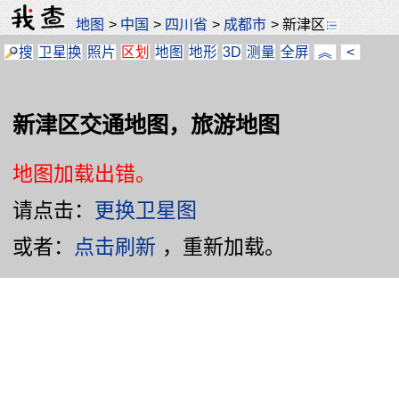
地图
>
中国
>
四川省
>
成都市
>
新津区
搜
卫星
换
照片
区划
地图
地形
3D
测量
全屏
︽
<
新津区交通地图，旅游地图
地图加载出错。
请点击：
更换卫星图
或者：
点击刷新
，重新加载。