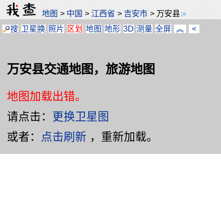
地图
>
中国
>
江西省
>
吉安市
>
万安县
搜
卫星
换
照片
区划
地图
地形
3D
测量
全屏
︽
<
万安县交通地图，旅游地图
地图加载出错。
请点击：
更换卫星图
或者：
点击刷新
，重新加载。