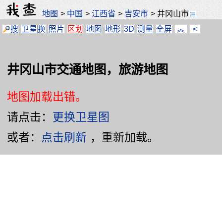
地图
>
中国
>
江西省
>
吉安市
>
井冈山市
搜
卫星
换
照片
区划
地图
地形
3D
测量
全屏
︽
<
井冈山市交通地图，旅游地图
地图加载出错。
请点击：
更换卫星图
或者：
点击刷新
，重新加载。