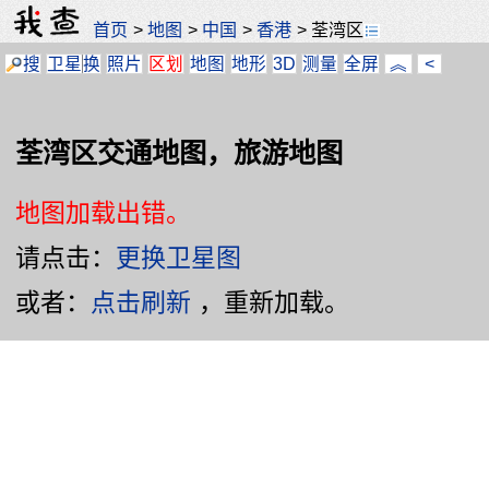
首页
>
地图
>
中国
>
香港
>
荃湾区
搜
卫星
换
照片
区划
地图
地形
3D
测量
全屏
︽
<
荃湾区交通地图，旅游地图
地图加载出错。
请点击：
更换卫星图
或者：
点击刷新
，重新加载。