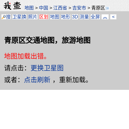
地图
>
中国
>
江西省
>
吉安市
>
青原区
搜
卫星
换
照片
区划
地图
地形
3D
测量
全屏
︽
<
青原区交通地图，旅游地图
地图加载出错。
请点击：
更换卫星图
或者：
点击刷新
，重新加载。