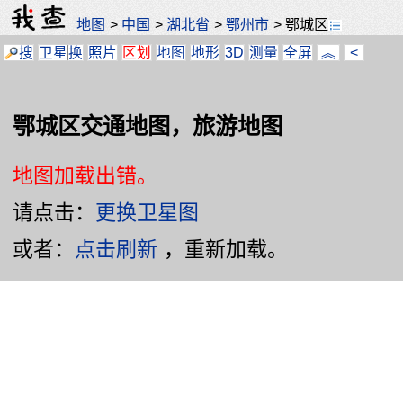
地图
>
中国
>
湖北省
>
鄂州市
>
鄂城区
搜
卫星
换
照片
区划
地图
地形
3D
测量
全屏
︽
<
鄂城区交通地图，旅游地图
地图加载出错。
请点击：
更换卫星图
或者：
点击刷新
，重新加载。