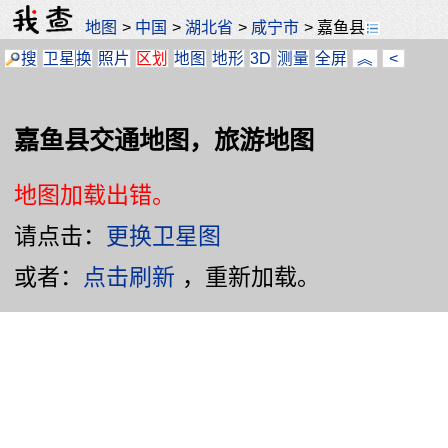
地图
>
中国
>
湖北省
>
咸宁市
>
嘉鱼县
搜
卫星
换
照片
区划
地图
地形
3D
测量
全屏
︽
<
嘉鱼县交通地图，旅游地图
地图加载出错。
请点击：
更换卫星图
或者：
点击刷新
，重新加载。