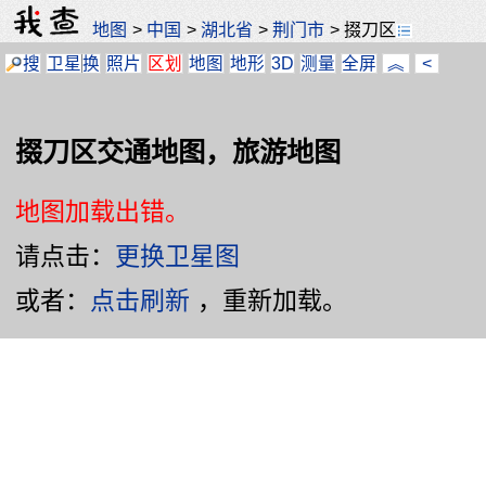
地图
>
中国
>
湖北省
>
荆门市
>
掇刀区
搜
卫星
换
照片
区划
地图
地形
3D
测量
全屏
︽
<
掇刀区交通地图，旅游地图
地图加载出错。
请点击：
更换卫星图
或者：
点击刷新
，重新加载。