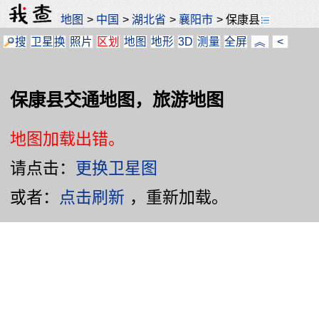
地图
>
中国
>
湖北省
>
襄阳市
>
保康县
搜
卫星
换
照片
区划
地图
地形
3D
测量
全屏
︽
<
保康县交通地图，旅游地图
地图加载出错。
请点击：
更换卫星图
或者：
点击刷新
，重新加载。