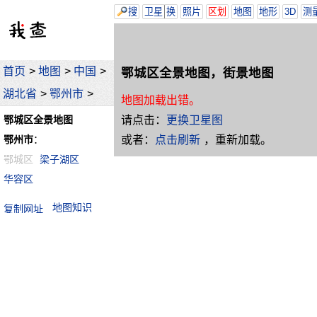
搜
卫星
换
照片
区划
地图
地形
3D
测
首页
>
地图
>
中国
>
鄂城区全景地图，街景地图
湖北省
>
鄂州市
>
地图加载出错。
请点击：
更换卫星图
鄂城区全景地图
或者：
点击刷新
，重新加载。
鄂州市
：
鄂城区
梁子湖区
华容区
地图知识