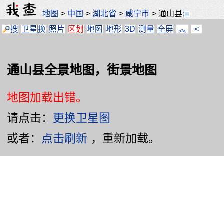
地图
>
中国
>
湖北省
>
咸宁市
>
通山县
搜
卫星
换
照片
区划
地图
地形
3D
测量
全屏
︽
<
通山县全景地图，街景地图
地图加载出错。
请点击：
更换卫星图
或者：
点击刷新
，重新加载。