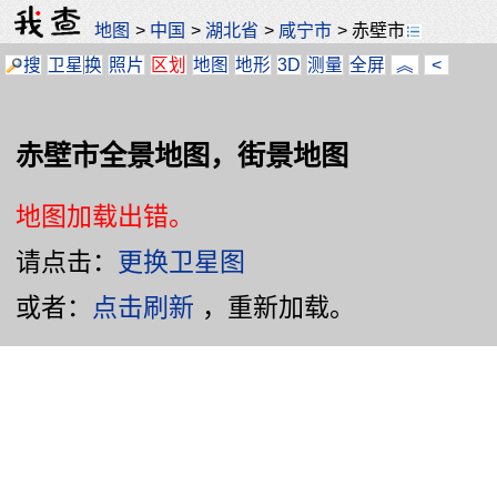
地图
>
中国
>
湖北省
>
咸宁市
>
赤壁市
搜
卫星
换
照片
区划
地图
地形
3D
测量
全屏
︽
<
赤壁市全景地图，街景地图
地图加载出错。
请点击：
更换卫星图
或者：
点击刷新
，重新加载。