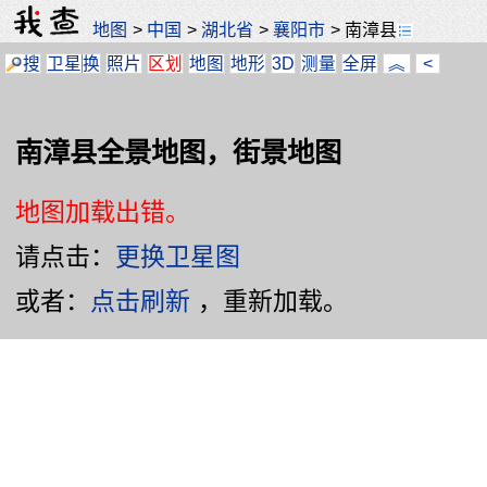
地图
>
中国
>
湖北省
>
襄阳市
>
南漳县
搜
卫星
换
照片
区划
地图
地形
3D
测量
全屏
︽
<
南漳县全景地图，街景地图
地图加载出错。
请点击：
更换卫星图
或者：
点击刷新
，重新加载。