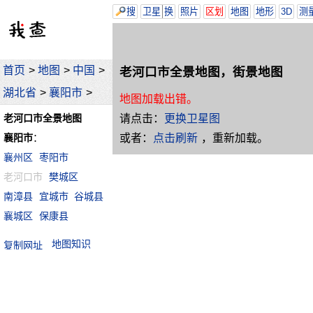
搜
卫星
换
照片
区划
地图
地形
3D
测
首页
>
地图
>
中国
>
老河口市全景地图，街景地图
湖北省
>
襄阳市
>
地图加载出错。
请点击：
更换卫星图
老河口市全景地图
或者：
点击刷新
，重新加载。
襄阳市
：
襄州区
枣阳市
老河口市
樊城区
南漳县
宜城市
谷城县
襄城区
保康县
地图知识