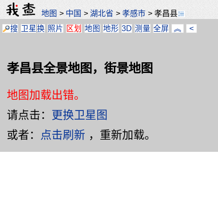
地图
>
中国
>
湖北省
>
孝感市
>
孝昌县
搜
卫星
换
照片
区划
地图
地形
3D
测量
全屏
︽
<
孝昌县全景地图，街景地图
地图加载出错。
请点击：
更换卫星图
或者：
点击刷新
，重新加载。