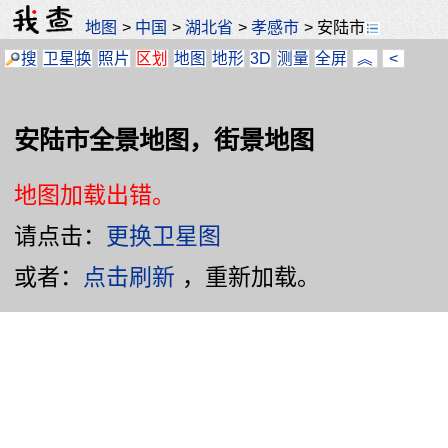
地图
>
中国
>
湖北省
>
孝感市
>
安陆市
搜
卫星
换
照片
区划
地图
地形
3D
测量
全屏
︽
<
安陆市全景地图，街景地图
地图加载出错。
请点击：
更换卫星图
或者：
点击刷新
，重新加载。