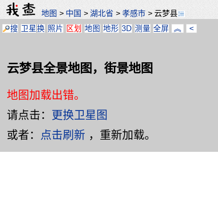
地图
>
中国
>
湖北省
>
孝感市
>
云梦县
搜
卫星
换
照片
区划
地图
地形
3D
测量
全屏
︽
<
云梦县全景地图，街景地图
地图加载出错。
请点击：
更换卫星图
或者：
点击刷新
，重新加载。