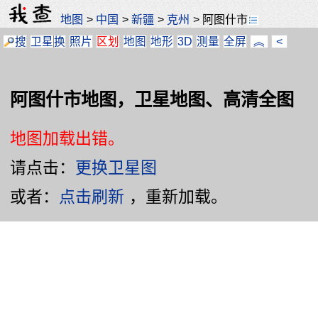
地图
>
中国
>
新疆
>
克州
>
阿图什市
搜
卫星
换
照片
区划
地图
地形
3D
测量
全屏
︽
<
阿图什市地图，卫星地图、高清全图
地图加载出错。
请点击：
更换卫星图
或者：
点击刷新
，重新加载。