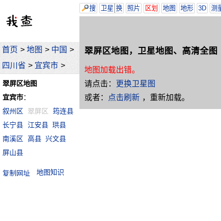
搜
卫星
换
照片
区划
地图
地形
3D
测
首页
>
地图
>
中国
>
翠屏区地图，卫星地图、高清全图
四川省
>
宜宾市
>
地图加载出错。
请点击：
更换卫星图
翠屏区地图
或者：
点击刷新
，重新加载。
宜宾市
：
叙州区
翠屏区
筠连县
长宁县
江安县
珙县
南溪区
高县
兴文县
屏山县
地图知识