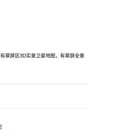
有翠屏区3D实景卫星地图，有翠屏全景
里