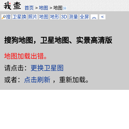
首页
>
地图
>
地图
搜
卫星
换
照片
地图
地形
3D
测量
全屏
︽
<
搜狗地图，卫星地图、实景高清版
地图加载出错。
请点击：
更换卫星图
或者：
点击刷新
，重新加载。