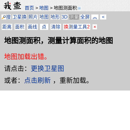
首页
>
地图
>
地图测面积
搜
卫星
换
照片
地图
地形
3D
测量
全屏
︽
<
距离
面积
画线
点
清除
换
测量工具
2
×
地图测面积，测量计算面积的地图
地图加载出错。
请点击：
更换卫星图
或者：
点击刷新
，重新加载。