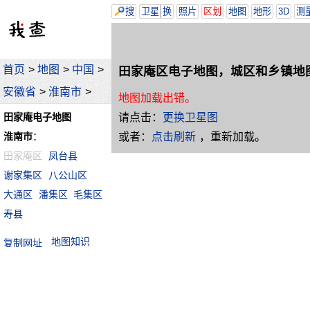
搜
卫星
换
照片
区划
地图
地形
3D
测
首页
>
地图
>
中国
>
田家庵区电子地图，城区和乡镇地
安徽省
>
淮南市
>
地图加载出错。
请点击：
更换卫星图
田家庵电子地图
或者：
点击刷新
，重新加载。
淮南市
：
田家庵区
凤台县
谢家集区
八公山区
大通区
潘集区
毛集区
寿县
地图知识