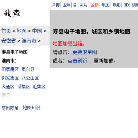
搜
卫星
换
照片
区划
地图
地形
3D
测
首页
>
地图
>
中国
>
寿县电子地图，城区和乡镇地图
安徽省
>
淮南市
>
地图加载出错。
请点击：
更换卫星图
寿县电子地图
或者：
点击刷新
，重新加载。
淮南市
：
田家庵区
凤台县
谢家集区
八公山区
大通区
潘集区
毛集区
寿县
地图知识