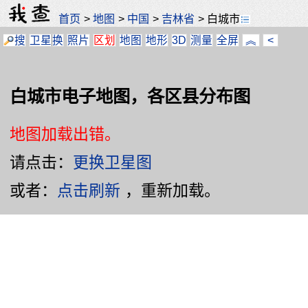
首页
>
地图
>
中国
>
吉林省
>
白城市
搜
卫星
换
照片
区划
地图
地形
3D
测量
全屏
︽
<
白城市电子地图，各区县分布图
地图加载出错。
请点击：
更换卫星图
或者：
点击刷新
，重新加载。