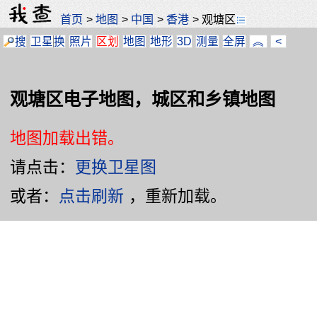
首页
>
地图
>
中国
>
香港
>
观塘区
搜
卫星
换
照片
区划
地图
地形
3D
测量
全屏
︽
<
观塘区电子地图，城区和乡镇地图
地图加载出错。
请点击：
更换卫星图
或者：
点击刷新
，重新加载。