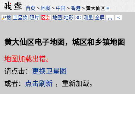
首页
>
地图
>
中国
>
香港
>
黄大仙区
搜
卫星
换
照片
区划
地图
地形
3D
测量
全屏
︽
<
黄大仙区电子地图，城区和乡镇地图
地图加载出错。
请点击：
更换卫星图
或者：
点击刷新
，重新加载。