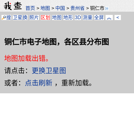
首页
>
地图
>
中国
>
贵州省
>
铜仁市
搜
卫星
换
照片
区划
地图
地形
3D
测量
全屏
︽
<
铜仁市电子地图，各区县分布图
地图加载出错。
请点击：
更换卫星图
或者：
点击刷新
，重新加载。