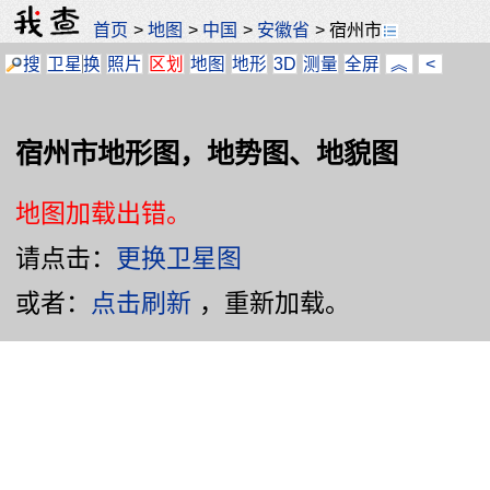
首页
>
地图
>
中国
>
安徽省
>
宿州市
搜
卫星
换
照片
区划
地图
地形
3D
测量
全屏
︽
<
宿州市地形图，地势图、地貌图
地图加载出错。
请点击：
更换卫星图
或者：
点击刷新
，重新加载。