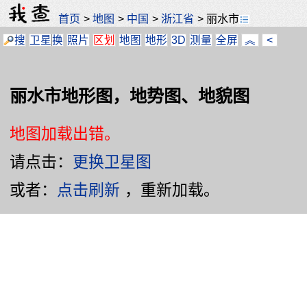
首页
>
地图
>
中国
>
浙江省
>
丽水市
搜
卫星
换
照片
区划
地图
地形
3D
测量
全屏
︽
<
丽水市地形图，地势图、地貌图
地图加载出错。
请点击：
更换卫星图
或者：
点击刷新
，重新加载。