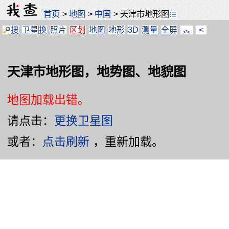
首页
>
地图
>
中国
>
天津市地形图
搜
卫星
换
照片
区划
地图
地形
3D
测量
全屏
︽
<
天津市地形图，地势图、地貌图
地图加载出错。
请点击：
更换卫星图
或者：
点击刷新
，重新加载。