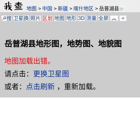
地图
>
中国
>
新疆
>
喀什地区
>
岳普湖县
搜
卫星
换
照片
区划
地图
地形
3D
测量
全屏
︽
<
岳普湖县地形图，地势图、地貌图
地图加载出错。
请点击：
更换卫星图
或者：
点击刷新
，重新加载。