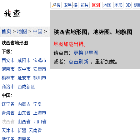
搜
卫星
换
照片
区划
地图
地形
3D
测
首页
>
地图
>
中国
>
陕西省地形图，地势图、地貌图
陕西省地形图
地图加载出错。
下级
：
请点击：
更换卫星图
西安市
咸阳市
宝鸡市
或者：
点击刷新
，重新加载。
渭南市
汉中市
安康市
榆林市
延安市
铜川市
商洛市
西咸新区
中国
：
辽宁省
内蒙古
宁夏
青海省
山东省
上海市
陕西省
山西省
四川省
天津市
新疆
云南省
浙江省
海南省