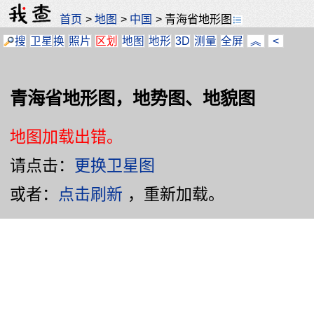
首页
>
地图
>
中国
>
青海省地形图
搜
卫星
换
照片
区划
地图
地形
3D
测量
全屏
︽
<
青海省地形图，地势图、地貌图
地图加载出错。
请点击：
更换卫星图
或者：
点击刷新
，重新加载。