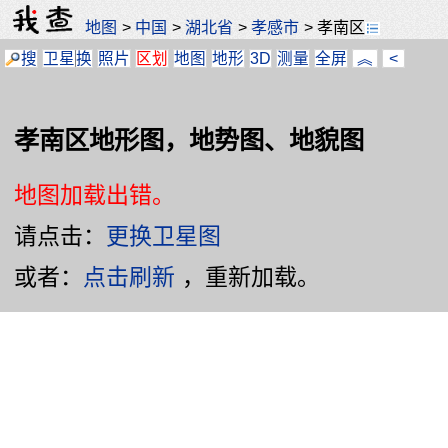
地图
>
中国
>
湖北省
>
孝感市
>
孝南区
搜
卫星
换
照片
区划
地图
地形
3D
测量
全屏
︽
<
孝南区地形图，地势图、地貌图
地图加载出错。
请点击：
更换卫星图
或者：
点击刷新
，重新加载。