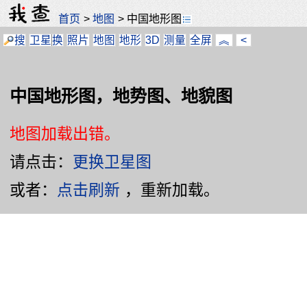
首页
>
地图
>
中国地形图
搜
卫星
换
照片
地图
地形
3D
测量
全屏
︽
<
中国地形图，地势图、地貌图
地图加载出错。
请点击：
更换卫星图
或者：
点击刷新
，重新加载。