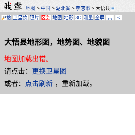
地图
>
中国
>
湖北省
>
孝感市
>
大悟县
搜
卫星
换
照片
区划
地图
地形
3D
测量
全屏
︽
<
大悟县地形图，地势图、地貌图
地图加载出错。
请点击：
更换卫星图
或者：
点击刷新
，重新加载。