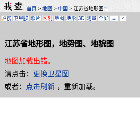
首页
>
地图
>
中国
>
江苏省地形图
搜
卫星
换
照片
区划
地图
地形
3D
测量
全屏
︽
<
江苏省地形图，地势图、地貌图
地图加载出错。
请点击：
更换卫星图
或者：
点击刷新
，重新加载。