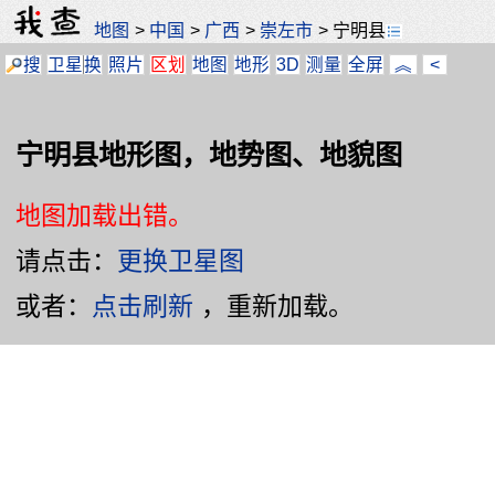
地图
>
中国
>
广西
>
崇左市
>
宁明县
搜
卫星
换
照片
区划
地图
地形
3D
测量
全屏
︽
<
宁明县地形图，地势图、地貌图
地图加载出错。
请点击：
更换卫星图
或者：
点击刷新
，重新加载。