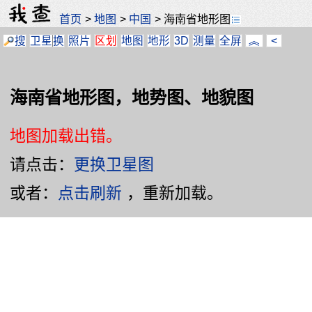
首页
>
地图
>
中国
>
海南省地形图
搜
卫星
换
照片
区划
地图
地形
3D
测量
全屏
︽
<
海南省地形图，地势图、地貌图
地图加载出错。
请点击：
更换卫星图
或者：
点击刷新
，重新加载。